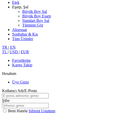
Etek
Eşarp, Şal
Büyük Boy Şal
Büyük Boy Eşarp
Standart Boy Şal
Tümünü Gör
Aksesuar
Sonbahar & Kış
Tüm Ürünler
TR
|
EN
TL
|
USD
|
EUR
Favorilerim
Kargo Takip
Hesabım
Üye Girişi
Kullanıcı Adı/E-Posta
Şifre
Beni Hatırla
Şifremi Unuttum