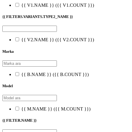
{{ V1.NAME }}
({{ V1.COUNT }})
{{ FILTERS.VARIANTS.TYPE2_NAME }}
{{ V2.NAME }}
({{ V2.COUNT }})
Marka
{{ B.NAME }}
({{ B.COUNT }})
Model
{{ M.NAME }}
({{ M.COUNT }})
{{ FILTER.NAME }}