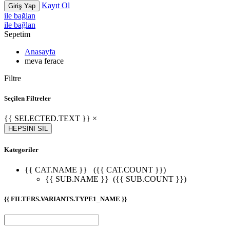
Kayıt Ol
Giriş Yap
ile bağlan
ile bağlan
Sepetim
Anasayfa
meva ferace
Filtre
Seçilen Filtreler
{{ SELECTED.TEXT }} ×
HEPSİNİ SİL
Kategoriler
{{ CAT.NAME }}
({{ CAT.COUNT }})
{{ SUB.NAME }}
({{ SUB.COUNT }})
{{ FILTERS.VARIANTS.TYPE1_NAME }}