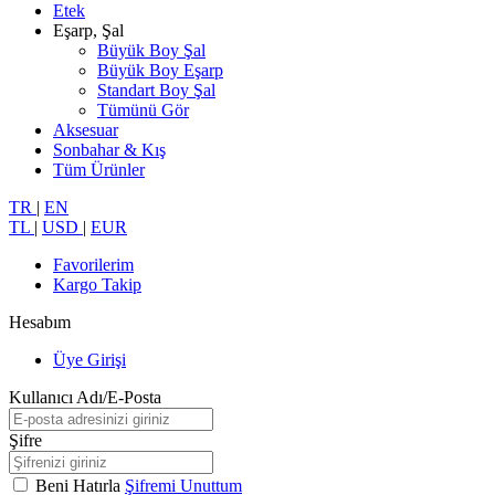
Etek
Eşarp, Şal
Büyük Boy Şal
Büyük Boy Eşarp
Standart Boy Şal
Tümünü Gör
Aksesuar
Sonbahar & Kış
Tüm Ürünler
TR
|
EN
TL
|
USD
|
EUR
Favorilerim
Kargo Takip
Hesabım
Üye Girişi
Kullanıcı Adı/E-Posta
Şifre
Beni Hatırla
Şifremi Unuttum