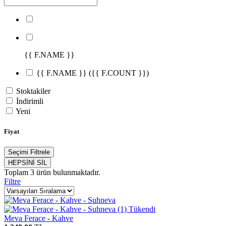
{{ F.NAME }}
{{ F.NAME }}
({{ F.COUNT }})
Stoktakiler
İndirimli
Yeni
Fiyat
Seçimi Filtrele
HEPSİNİ SİL
Toplam
3
ürün bulunmaktadır.
Filtre
Tükendi
Meva Ferace - Kahve