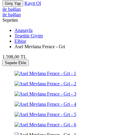
Kayıt Ol
Giriş Yap
ile bağlan
ile bağlan
Sepetim
Anasayfa
Tesettür Giyim
Elbise
Asel Mevlana Ferace - Gri
1.598,00
TL
Sepete Ekle