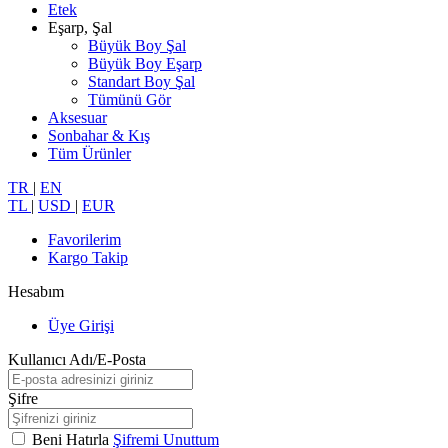
Etek
Eşarp, Şal
Büyük Boy Şal
Büyük Boy Eşarp
Standart Boy Şal
Tümünü Gör
Aksesuar
Sonbahar & Kış
Tüm Ürünler
TR
|
EN
TL
|
USD
|
EUR
Favorilerim
Kargo Takip
Hesabım
Üye Girişi
Kullanıcı Adı/E-Posta
Şifre
Beni Hatırla
Şifremi Unuttum