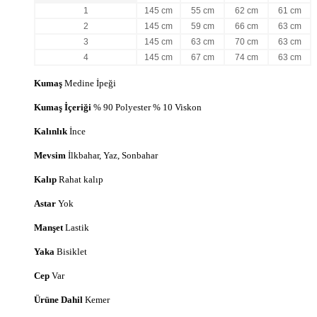
1
145
cm
55
cm
62
cm
61
cm
2
145
cm
59
cm
66
cm
63
cm
3
145
cm
63
cm
70
cm
63
cm
4
145
cm
67
cm
74
cm
63
cm
Kumaş
Medine İpeği
Kumaş İçeriği
% 90 Polyester % 10 Viskon
Kalınlık
İnce
Mevsim
İlkbahar, Yaz, Sonbahar
Kalıp
Rahat kalıp
Astar
Yok
Manşet
Lastik
Yaka
Bisiklet
Cep
Var
Ürüne Dahil
Kemer