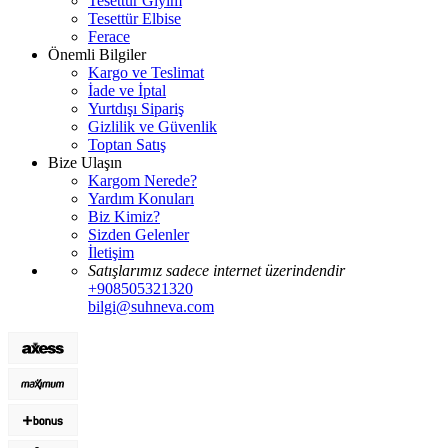
Tesettür Giyim
Tesettür Elbise
Ferace
Önemli Bilgiler
Kargo ve Teslimat
İade ve İptal
Yurtdışı Sipariş
Gizlilik ve Güvenlik
Toptan Satış
Bize Ulaşın
Kargom Nerede?
Yardım Konuları
Biz Kimiz?
Sizden Gelenler
İletişim
Satışlarımız sadece internet üzerindendir
+908505321320
bilgi@suhneva.com