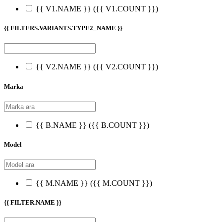
{{ V1.NAME }}
({{ V1.COUNT }})
{{ FILTERS.VARIANTS.TYPE2_NAME }}
{{ V2.NAME }}
({{ V2.COUNT }})
Marka
{{ B.NAME }}
({{ B.COUNT }})
Model
{{ M.NAME }}
({{ M.COUNT }})
{{ FILTER.NAME }}