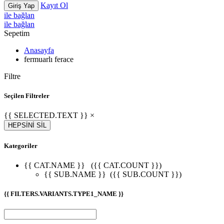
Kayıt Ol
Giriş Yap
ile bağlan
ile bağlan
Sepetim
Anasayfa
fermuarlı ferace
Filtre
Seçilen Filtreler
{{ SELECTED.TEXT }} ×
HEPSİNİ SİL
Kategoriler
{{ CAT.NAME }}
({{ CAT.COUNT }})
{{ SUB.NAME }}
({{ SUB.COUNT }})
{{ FILTERS.VARIANTS.TYPE1_NAME }}