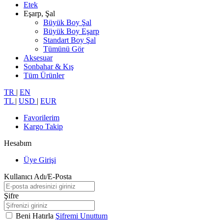
Etek
Eşarp, Şal
Büyük Boy Şal
Büyük Boy Eşarp
Standart Boy Şal
Tümünü Gör
Aksesuar
Sonbahar & Kış
Tüm Ürünler
TR
|
EN
TL
|
USD
|
EUR
Favorilerim
Kargo Takip
Hesabım
Üye Girişi
Kullanıcı Adı/E-Posta
Şifre
Beni Hatırla
Şifremi Unuttum