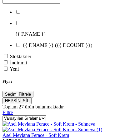
{{ F.NAME }}
{{ F.NAME }}
({{ F.COUNT }})
Stoktakiler
İndirimli
Yeni
Fiyat
Seçimi Filtrele
HEPSİNİ SİL
Toplam
27
ürün bulunmaktadır.
Filtre
Asel Mevlana Ferace - Soft Krem