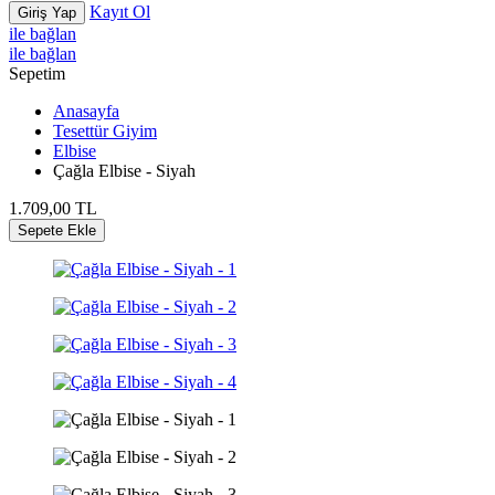
Kayıt Ol
Giriş Yap
ile bağlan
ile bağlan
Sepetim
Anasayfa
Tesettür Giyim
Elbise
Çağla Elbise - Siyah
1.709,00
TL
Sepete Ekle