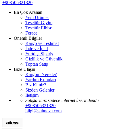
+908505321320
En Çok Aranan
Yeni Ürünler
Tesettür Giyim
Tesettür Elbise
Ferace
Önemli Bilgiler
Kargo ve Teslimat
İade ve İptal
Yurtdışı Sipariş
Gizlilik ve Güvenlik
Toptan Satış
Bize Ulaşın
Kargom Nerede?
Yardım Konuları
Biz Kimiz?
Sizden Gelenler
İletişim
Satışlarımız sadece internet üzerindendir
+908505321320
bilgi@suhneva.com