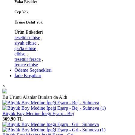
Yaka
Bisiklet
Cep
Yok
Ürüne Dahil
Yok
Ürün Etiketleri
tesettür elbise
,
siyah elbise
,
ça?la elbise
,
elbise
,
tesettür ferace
,
ferace elbise
Ödeme Seçenekleri
İade Koşulları
×
Bu Ürünü Alanlar Bunları da Aldı
Büyük Boy Medine İpeği Eşarp - Bej
369,90
TL