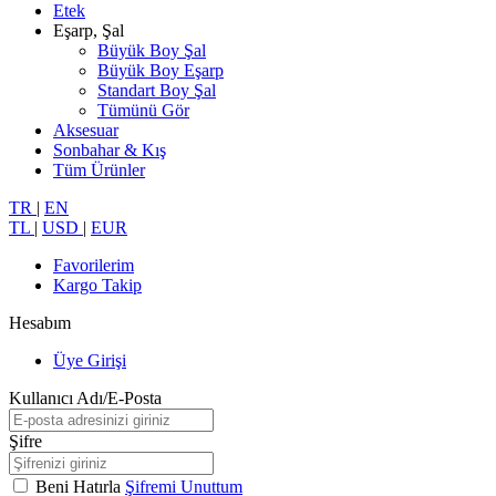
Etek
Eşarp, Şal
Büyük Boy Şal
Büyük Boy Eşarp
Standart Boy Şal
Tümünü Gör
Aksesuar
Sonbahar & Kış
Tüm Ürünler
TR
|
EN
TL
|
USD
|
EUR
Favorilerim
Kargo Takip
Hesabım
Üye Girişi
Kullanıcı Adı/E-Posta
Şifre
Beni Hatırla
Şifremi Unuttum