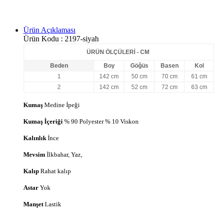
Ürün Açıklaması
Ürün Kodu :
2197-siyah
ÜRÜN ÖLÇÜLERİ - CM
Beden
Boy
Göğüs
Basen
Kol
1
142
cm
50 cm
70 cm
61
cm
2
142
cm
52 cm
72 cm
63
cm
Kumaş
Medine İpeği
Kumaş İçeriği
% 90 Polyester % 10 Viskon
Kalınlık
İnce
Mevsim
İlkbahar, Yaz,
Kalıp
Rahat kalıp
Astar
Yok
Manşet
Lastik