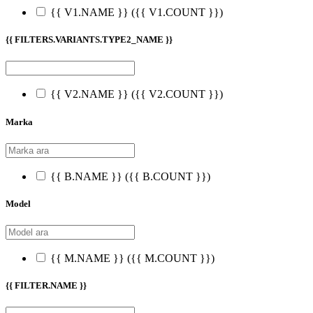
{{ V1.NAME }}
({{ V1.COUNT }})
{{ FILTERS.VARIANTS.TYPE2_NAME }}
{{ V2.NAME }}
({{ V2.COUNT }})
Marka
{{ B.NAME }}
({{ B.COUNT }})
Model
{{ M.NAME }}
({{ M.COUNT }})
{{ FILTER.NAME }}