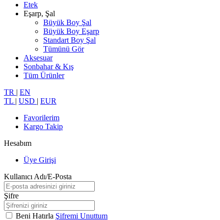
Etek
Eşarp, Şal
Büyük Boy Şal
Büyük Boy Eşarp
Standart Boy Şal
Tümünü Gör
Aksesuar
Sonbahar & Kış
Tüm Ürünler
TR
|
EN
TL
|
USD
|
EUR
Favorilerim
Kargo Takip
Hesabım
Üye Girişi
Kullanıcı Adı/E-Posta
Şifre
Beni Hatırla
Şifremi Unuttum