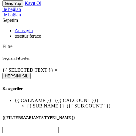
Kayıt Ol
Giriş Yap
ile bağlan
ile bağlan
Sepetim
Anasayfa
tesettür ferace
Filtre
Seçilen Filtreler
{{ SELECTED.TEXT }} ×
HEPSİNİ SİL
Kategoriler
{{ CAT.NAME }}
({{ CAT.COUNT }})
{{ SUB.NAME }}
({{ SUB.COUNT }})
{{ FILTERS.VARIANTS.TYPE1_NAME }}