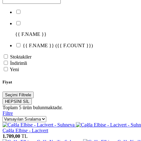
{{ F.NAME }}
{{ F.NAME }}
({{ F.COUNT }})
Stoktakiler
İndirimli
Yeni
Fiyat
Seçimi Filtrele
HEPSİNİ SİL
Toplam
5
ürün bulunmaktadır.
Filtre
Çağla Elbise - Lacivert
1.709,00
TL