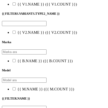
{{ V1.NAME }}
({{ V1.COUNT }})
{{ FILTERS.VARIANTS.TYPE2_NAME }}
{{ V2.NAME }}
({{ V2.COUNT }})
Marka
{{ B.NAME }}
({{ B.COUNT }})
Model
{{ M.NAME }}
({{ M.COUNT }})
{{ FILTER.NAME }}