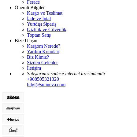
Ferace
Önemli Bilgiler
Kargo ve Teslimat
İade ve İptal
Yurtdışı Sipariş
Gizlilik ve Güvenlik
Toptan Satış
Bize Ulaşın
Kargom Nerede?
Yardım Konuları
Biz Kimiz?
Sizden Gelenler
İletişim
Satışlarımız sadece internet üzerindendir
+908505321320
bilgi@suhneva.com