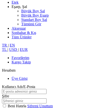
Etek
Eşarp, Şal
Büyük Boy Şal
Büyük Boy Eşarp
Standart Boy Şal
Tümünü Gör
Aksesuar
Sonbahar & Kış
Tüm Ürünler
TR
|
EN
TL
|
USD
|
EUR
Favorilerim
Kargo Takip
Hesabım
Üye Girişi
Kullanıcı Adı/E-Posta
Şifre
Beni Hatırla
Şifremi Unuttum