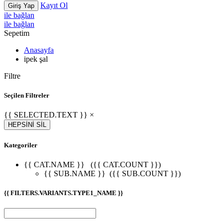
Kayıt Ol
Giriş Yap
ile bağlan
ile bağlan
Sepetim
Anasayfa
ipek şal
Filtre
Seçilen Filtreler
{{ SELECTED.TEXT }} ×
HEPSİNİ SİL
Kategoriler
{{ CAT.NAME }}
({{ CAT.COUNT }})
{{ SUB.NAME }}
({{ SUB.COUNT }})
{{ FILTERS.VARIANTS.TYPE1_NAME }}