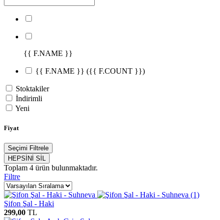
{{ F.NAME }}
{{ F.NAME }}
({{ F.COUNT }})
Stoktakiler
İndirimli
Yeni
Fiyat
Seçimi Filtrele
HEPSİNİ SİL
Toplam
4
ürün bulunmaktadır.
Filtre
Şifon Şal - Haki
299,00
TL