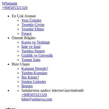
Whatsapp
+908505321320
En Çok Aranan
Yeni Ürünler
Tesettür Giyim
Tesettür Elbise
Ferace
Önemli Bilgiler
Kargo ve Teslimat
İade ve İptal
Yurtdışı Sipariş
Gizlilik ve Güvenlik
Toptan Satış
Bize Ulaşın
Kargom Nerede?
Yardım Konuları
Biz Kimiz?
Sizden Gelenler
İletişim
Satışlarımız sadece internet üzerindendir
+908505321320
bilgi@suhneva.com