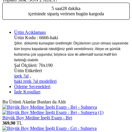
5 saat
28 dakika
içerisinde sipariş verirsen bugün kargoda
Ürün Açıklaması
Ürün Kodu :
6666-haki
Şifon dökümlü kumaştan üretilmiştir. Ölçülerinin uzun olması sayesinde
tüm boynu kapatarak istediğiniz şekli verebilirsniz. Abiye ve günlük
kullanıma çok uygundur, böylece size iki alternatif sunar.Hafif ton
farklılığı olabilir.
Şal Ölçüleri: 70x190
Ürün Etiketleri
ipek ?al
,
haki renk ?al modelleri
Ödeme Seçenekleri
İade Koşulları
Bu Ürünü Alanlar Bunları da Aldı
Büyük Boy Medine İpeği Eşarp - Bej
369,90
TL