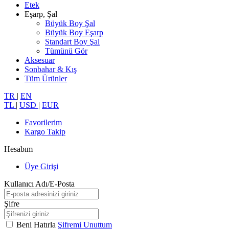
Etek
Eşarp, Şal
Büyük Boy Şal
Büyük Boy Eşarp
Standart Boy Şal
Tümünü Gör
Aksesuar
Sonbahar & Kış
Tüm Ürünler
TR
|
EN
TL
|
USD
|
EUR
Favorilerim
Kargo Takip
Hesabım
Üye Girişi
Kullanıcı Adı/E-Posta
Şifre
Beni Hatırla
Şifremi Unuttum