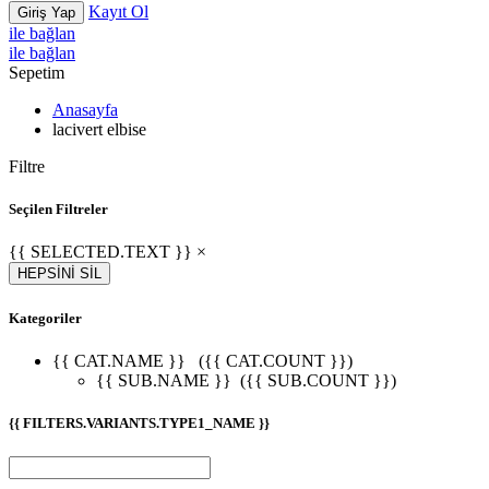
Kayıt Ol
Giriş Yap
ile bağlan
ile bağlan
Sepetim
Anasayfa
lacivert elbise
Filtre
Seçilen Filtreler
{{ SELECTED.TEXT }} ×
HEPSİNİ SİL
Kategoriler
{{ CAT.NAME }}
({{ CAT.COUNT }})
{{ SUB.NAME }}
({{ SUB.COUNT }})
{{ FILTERS.VARIANTS.TYPE1_NAME }}