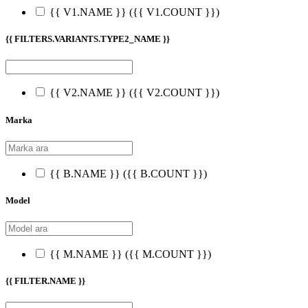
{{ V1.NAME }}
({{ V1.COUNT }})
{{ FILTERS.VARIANTS.TYPE2_NAME }}
{{ V2.NAME }}
({{ V2.COUNT }})
Marka
{{ B.NAME }}
({{ B.COUNT }})
Model
{{ M.NAME }}
({{ M.COUNT }})
{{ FILTER.NAME }}