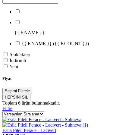
{{ F.NAME }}
{{ F.NAME }}
({{ F.COUNT }})
Stoktakiler
İndirimli
Yeni
Fiyat
Seçimi Filtrele
HEPSİNİ SİL
Toplam
6
ürün bulunmaktadır.
Filtre
Esila Pileli Ferace - Lacivert