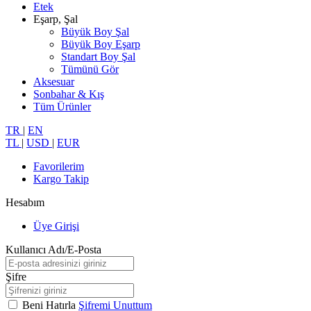
Etek
Eşarp, Şal
Büyük Boy Şal
Büyük Boy Eşarp
Standart Boy Şal
Tümünü Gör
Aksesuar
Sonbahar & Kış
Tüm Ürünler
TR
|
EN
TL
|
USD
|
EUR
Favorilerim
Kargo Takip
Hesabım
Üye Girişi
Kullanıcı Adı/E-Posta
Şifre
Beni Hatırla
Şifremi Unuttum